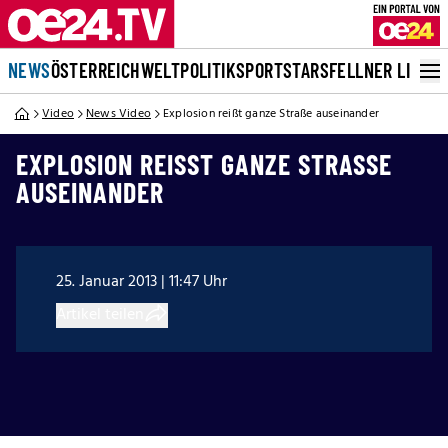
NEWS
ÖSTERREICH
WELT
POLITIK
SPORT
STARS
FELLNER LIVE
Video
News Video
Explosion reißt ganze Straße auseinander
EXPLOSION REISST GANZE STRASSE AU
SEINANDER
25. Januar 2013 | 11:47 Uhr
Artikel teilen