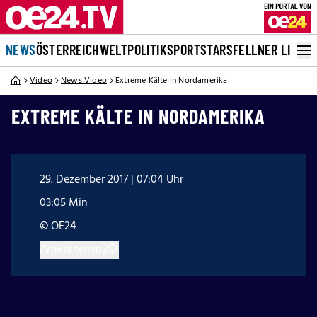
NEWS
ÖSTERREICH
WELT
POLITIK
SPORT
STARS
FELLNER LIVE
Video
News Video
Extreme Kälte in Nordamerika
EXTREME KÄLTE IN NORDAMERIKA
29. Dezember 2017 | 07:04 Uhr
03:05 Min
© OE24
Artikel teilen