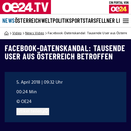
NEWS
ÖSTERREICH
WELT
POLITIK
SPORT
STARS
FELLNER LIVE
Video
News Video
Facebook-Datenskandal: Tausende User aus Österreic
FACEBOOK-DATENSKANDAL: TAUSENDE
USER AUS ÖSTERREICH BETROFFEN
5. April 2018 | 09:32 Uhr
00:24 Min
© OE24
Artikel teilen