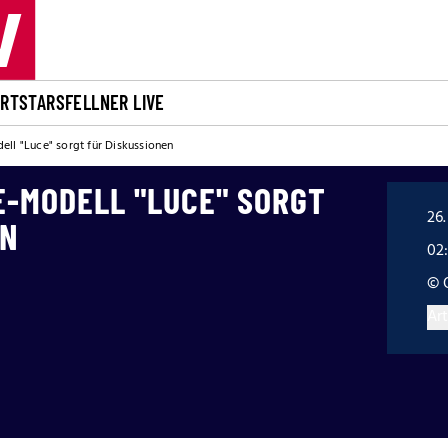
ORT
STARS
FELLNER LIVE
ell "Luce" sorgt für Diskussionen
E-MODELL "LUCE" SORGT
26.
EN
02:
© 
Art