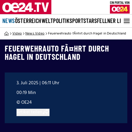
NEWS
ÖSTERREICH
WELT
POLITIK
SPORT
STARS
FELLNER LIVE
Video
News Video
Feuerwehrauto fÃ¤hrt durch Hagel in Deutschland
FEUERWEHRAUTO FÃ¤HRT DURCH
HAGEL IN DEUTSCHLAND
3. Juli 2025 | 06:11 Uhr
00:19 Min
© OE24
Artikel teilen