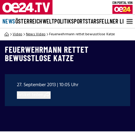
NEWS
ÖSTERREICH
WELT
POLITIK
SPORT
STARS
FELLNER LIVE
Video
News Video
Feuerwehrmann rettet bewusstlose Katze
FEUERWEHRMANN RETTET
BEWUSSTLOSE KATZE
27. September 2013 | 10:05 Uhr
Artikel teilen