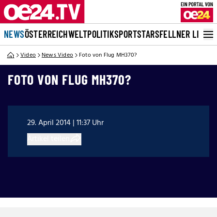
NEWS
ÖSTERREICH
WELT
POLITIK
SPORT
STARS
FELLNER LIVE
Video
News Video
Foto von Flug MH370?
FOTO VON FLUG MH370?
29. April 2014 | 11:37 Uhr
Artikel teilen