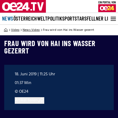
NEWS
ÖSTERREICH
WELT
POLITIK
SPORT
STARS
FELLNER LIVE
Video
News Video
Frau wird von Hai ins Wasser gezerrt
FRAU WIRD VON HAI INS WASSER
GEZERRT
18. Juni 2019 | 11:25 Uhr
01:37 Min
© OE24
Artikel teilen