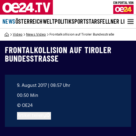
NEWS
ÖSTERREICH
WELT
POLITIK
SPORT
STARS
FELLNER LIVE
Video
News Video
Frontalkollision auf Tiroler Bundesstraße
FRONTALKOLLISION AUF TIROLER
BUNDESSTRASSE
9. August 2017 | 08:57 Uhr
00:50 Min
© OE24
Artikel teilen