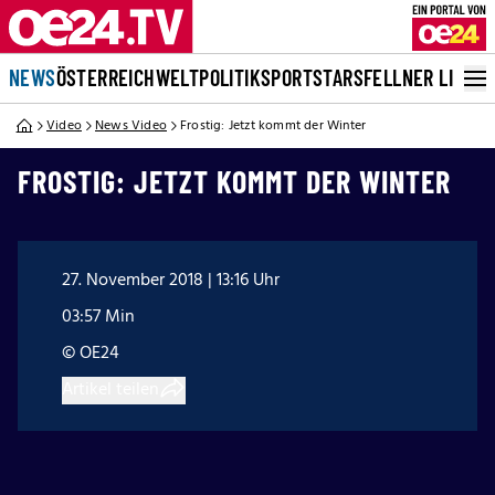
NEWS
ÖSTERREICH
WELT
POLITIK
SPORT
STARS
FELLNER LIVE
Video
News Video
Frostig: Jetzt kommt der Winter
FROSTIG: JETZT KOMMT DER WINTER
27. November 2018 | 13:16 Uhr
03:57 Min
© OE24
Artikel teilen