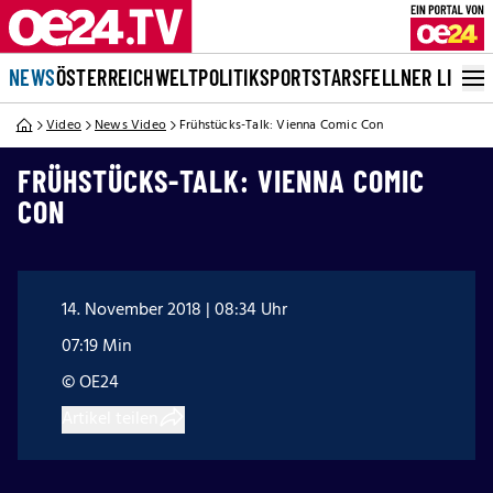
NEWS
ÖSTERREICH
WELT
POLITIK
SPORT
STARS
FELLNER LIVE
Video
News Video
Frühstücks-Talk: Vienna Comic Con
FRÜHSTÜCKS-TALK: VIENNA COMIC
CON
14. November 2018 | 08:34 Uhr
07:19 Min
© OE24
Artikel teilen