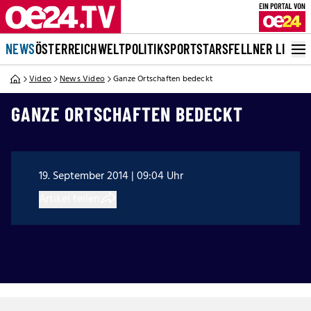
NEWS
ÖSTERREICH
WELT
POLITIK
SPORT
STARS
FELLNER LIVE
Video
News Video
Ganze Ortschaften bedeckt
GANZE ORTSCHAFTEN BEDECKT
19. September 2014 | 09:04 Uhr
Artikel teilen