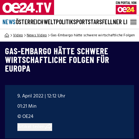
NEWS
ÖSTERREICH
WELT
POLITIK
SPORT
STARS
FELLNER LIVE
Video
News Video
Gas-Embargo hätte schwere wirtschaftliche Folgen f
GAS-EMBARGO HÄTTE SCHWERE
WIRTSCHAFTLICHE FOLGEN FÜR
EUROPA
9. April 2022 | 12:12 Uhr
01:21 Min
© OE24
Artikel teilen