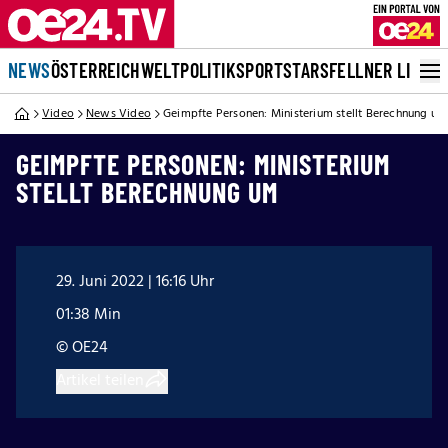
NEWS
ÖSTERREICH
WELT
POLITIK
SPORT
STARS
FELLNER LIVE
Video
News Video
Geimpfte Personen: Ministerium stellt Berechnung um
GEIMPFTE PERSONEN: MINISTERIUM
STELLT BERECHNUNG UM
29. Juni 2022 | 16:16 Uhr
01:38 Min
© OE24
Artikel teilen