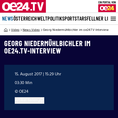
NEWS
ÖSTERREICH
WELT
POLITIK
SPORT
STARS
FELLNER LIVE
Video
News Video
Georg Niedermühlbichler im oe24.TV-Interview
GEORG NIEDERMÜHLBICHLER IM
OE24.TV-INTERVIEW
15. August 2017 | 15:29 Uhr
03:30 Min
© OE24
Artikel teilen