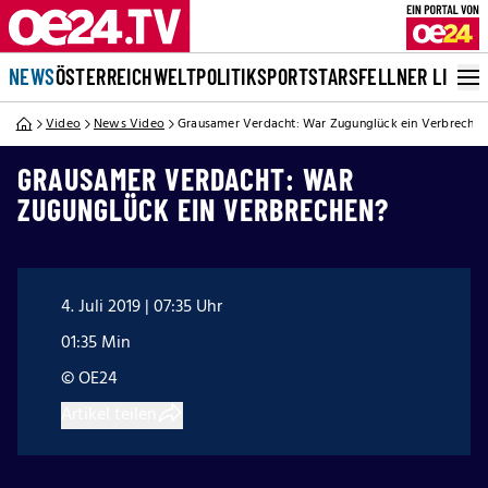
NEWS
ÖSTERREICH
WELT
POLITIK
SPORT
STARS
FELLNER LIVE
Video
News Video
Grausamer Verdacht: War Zugunglück ein Verbrechen
GRAUSAMER VERDACHT: WAR
ZUGUNGLÜCK EIN VERBRECHEN?
4. Juli 2019 | 07:35 Uhr
01:35 Min
© OE24
Artikel teilen