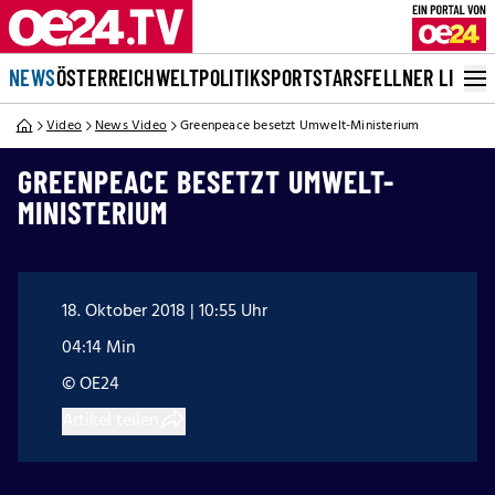
NEWS
ÖSTERREICH
WELT
POLITIK
SPORT
STARS
FELLNER LIVE
Video
News Video
Greenpeace besetzt Umwelt-Ministerium
GREENPEACE BESETZT UMWELT-
MINISTERIUM
18. Oktober 2018 | 10:55 Uhr
04:14 Min
© OE24
Artikel teilen