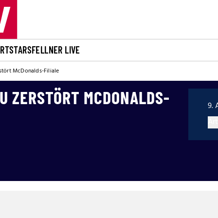
ORT
STARS
FELLNER LIVE
stört McDonalds-Filiale
U ZERSTÖRT MCDONALDS-
9. 
Art