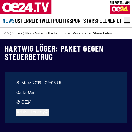
NEWS
ÖSTERREICH
WELT
POLITIK
SPORT
STARS
FELLNER LIVE
Video
News Video
Hartwig Löger: Paket gegen Steuerbetrug
HARTWIG LÖGER: PAKET GEGEN
STEUERBETRUG
8. März 2019 | 09:03 Uhr
02:12 Min
© OE24
Artikel teilen