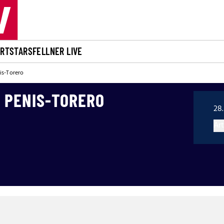
ORT
STARS
FELLNER LIVE
is-Torero
R PENIS-TORERO
28.
Art