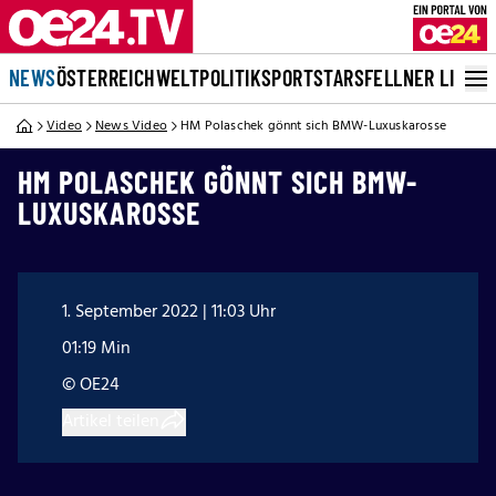
NEWS
ÖSTERREICH
WELT
POLITIK
SPORT
STARS
FELLNER LIVE
Video
News Video
HM Polaschek gönnt sich BMW-Luxuskarosse
HM POLASCHEK GÖNNT SICH BMW-
LUXUSKAROSSE
1. September 2022 | 11:03 Uhr
01:19 Min
© OE24
Artikel teilen