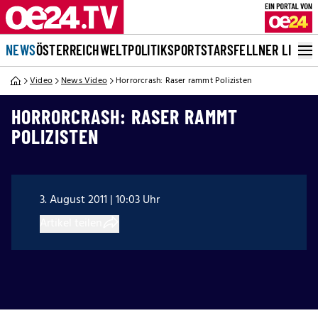
NEWS
ÖSTERREICH
WELT
POLITIK
SPORT
STARS
FELLNER LIVE
Video
News Video
Horrorcrash: Raser rammt Polizisten
HORRORCRASH: RASER RAMMT
POLIZISTEN
3. August 2011 | 10:03 Uhr
Artikel teilen