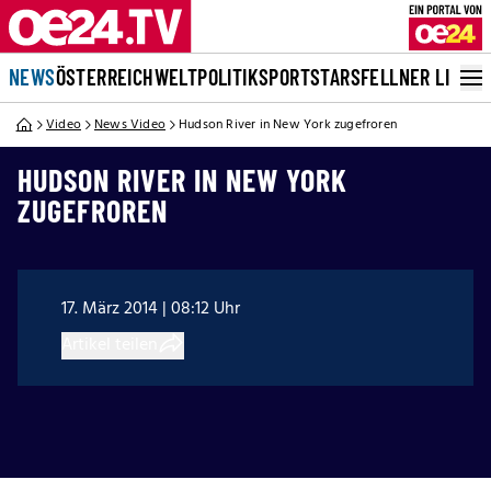
NEWS
ÖSTERREICH
WELT
POLITIK
SPORT
STARS
FELLNER LIVE
Video
News Video
Hudson River in New York zugefroren
HUDSON RIVER IN NEW YORK
ZUGEFROREN
17. März 2014 | 08:12 Uhr
Artikel teilen