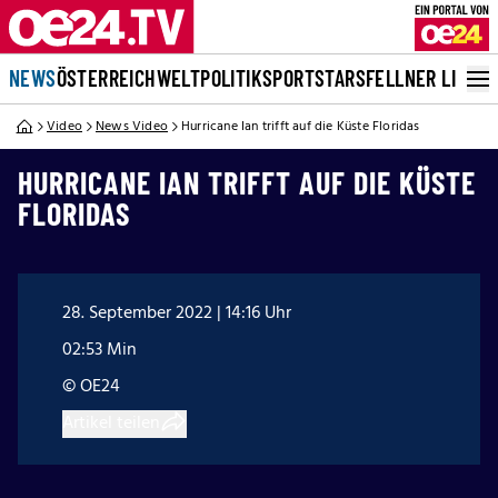
NEWS
ÖSTERREICH
WELT
POLITIK
SPORT
STARS
FELLNER LIVE
Video
News Video
Hurricane Ian trifft auf die Küste Floridas
HURRICANE IAN TRIFFT AUF DIE KÜSTE
FLORIDAS
28. September 2022 | 14:16 Uhr
02:53 Min
© OE24
Artikel teilen