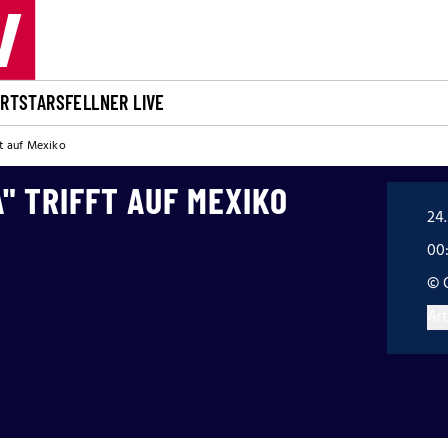
ORT
STARS
FELLNER LIVE
ft auf Mexiko
" TRIFFT AUF MEXIKO
24.
00
© 
Art