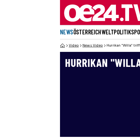
NEWS
ÖSTERREICH
WELT
POLITIK
SP
Video
News Video
Hurrikan "Willa" trif
HURRIKAN "WILLA