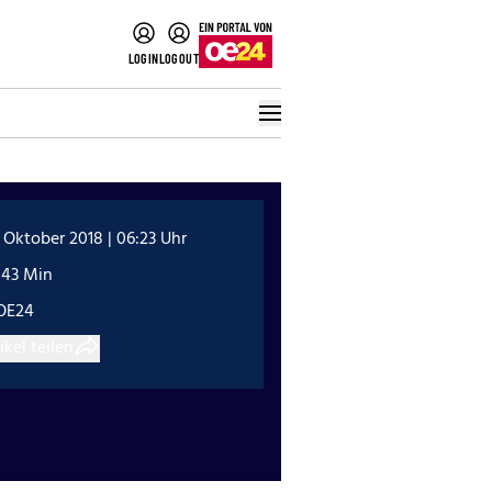
LOGIN
LOGOUT
 Oktober 2018 | 06:23 Uhr
:43 Min
OE24
ikel teilen