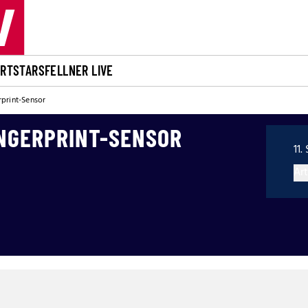
ORT
STARS
FELLNER LIVE
rprint-Sensor
INGERPRINT-SENSOR
11.
Art