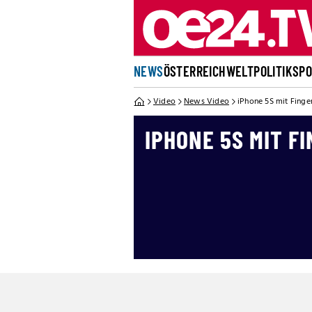
NEWS
ÖSTERREICH
WELT
POLITIK
SP
Video
News Video
iPhone 5S mit Finge
IPHONE 5S MIT F