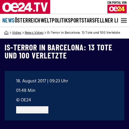
NEWS
ÖSTERREICH
WELT
POLITIK
SPORT
STARS
FELLNER LIVE
Video
News Video
IS-Terror in Barcelona: 13 Tote und 100 Verletzte
IS-TERROR IN BARCELONA: 13 TOTE
UND 100 VERLETZTE
18. August 2017 | 09:23 Uhr
01:48 Min
© OE24
Artikel teilen