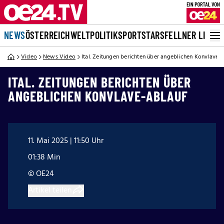
NEWS
ÖSTERREICH
WELT
POLITIK
SPORT
STARS
FELLNER LIVE
Video
News Video
Ital. Zeitungen berichten über angeblichen Konvlave-
ITAL. ZEITUNGEN BERICHTEN ÜBER
ANGEBLICHEN KONVLAVE-ABLAUF
11. Mai 2025 | 11:50 Uhr
01:38 Min
© OE24
Artikel teilen