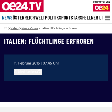
NEWS
ÖSTERREICH
WELT
POLITIK
SPORT
STARS
FELLNER LIVE
Video
News Video
Italien: Flüchtlinge erfroren
ITALIEN: FLÜCHTLINGE ERFROREN
11. Februar 2015 | 07:45 Uhr
Artikel teilen