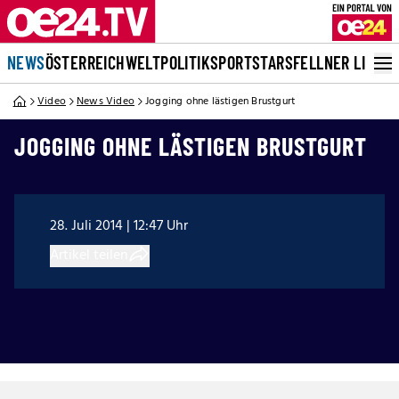
NEWS
ÖSTERREICH
WELT
POLITIK
SPORT
STARS
FELLNER LIVE
Video
News Video
Jogging ohne lästigen Brustgurt
JOGGING OHNE LÄSTIGEN BRUSTGURT
28. Juli 2014 | 12:47 Uhr
Artikel teilen