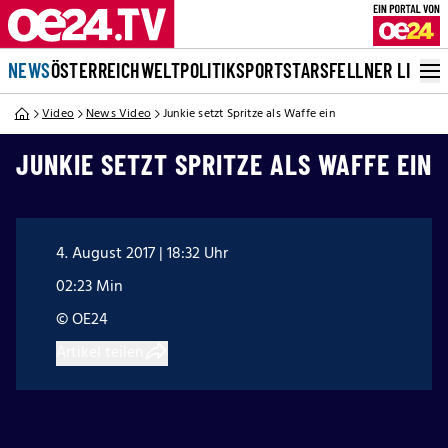
NEWS
ÖSTERREICH
WELT
POLITIK
SPORT
STARS
FELLNER LIVE
Video
News Video
Junkie setzt Spritze als Waffe ein
JUNKIE SETZT SPRITZE ALS WAFFE EIN
4. August 2017 | 18:32 Uhr
02:23 Min
© OE24
Artikel teilen