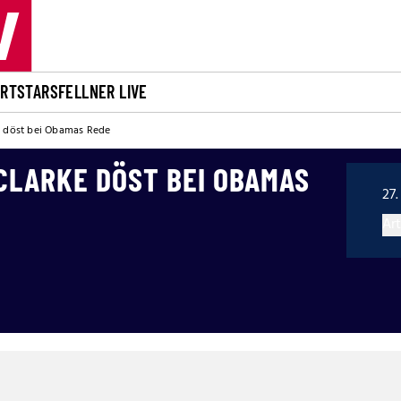
ORT
STARS
FELLNER LIVE
ke döst bei Obamas Rede
CLARKE DÖST BEI OBAMAS
27.
Art