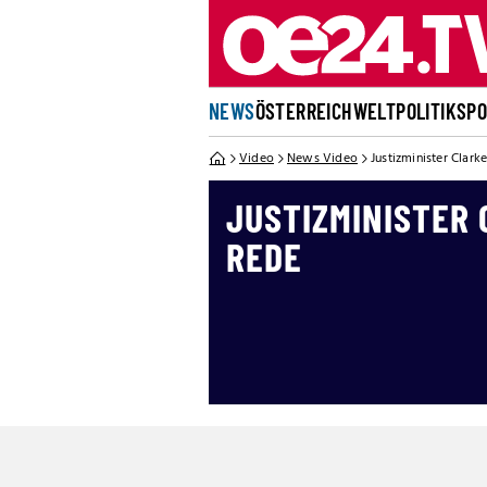
NEWS
ÖSTERREICH
WELT
POLITIK
SP
Video
News Video
Justizminister Clar
JUSTIZMINISTER 
REDE