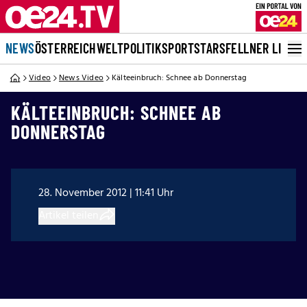
NEWS
ÖSTERREICH
WELT
POLITIK
SPORT
STARS
FELLNER LIVE
Video
News Video
Kälteeinbruch: Schnee ab Donnerstag
KÄLTEEINBRUCH: SCHNEE AB
DONNERSTAG
28. November 2012 | 11:41 Uhr
Artikel teilen