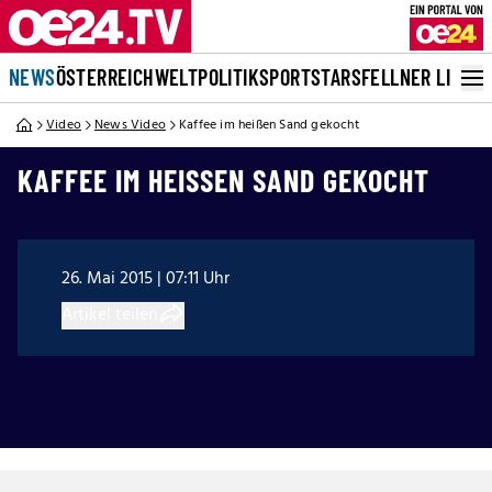
NEWS
ÖSTERREICH
WELT
POLITIK
SPORT
STARS
FELLNER LIVE
Video
News Video
Kaffee im heißen Sand gekocht
KAFFEE IM HEISSEN SAND GEKOCHT
26. Mai 2015 | 07:11 Uhr
Artikel teilen