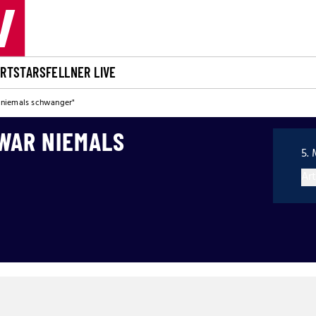
ORT
STARS
FELLNER LIVE
 niemals schwanger"
 WAR NIEMALS
5. 
Art