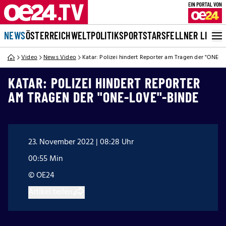
NEWS
ÖSTERREICH
WELT
POLITIK
SPORT
STARS
FELLNER LIVE
Video
News Video
Katar: Polizei hindert Reporter am Tragen der "ONE-
KATAR: POLIZEI HINDERT REPORTER
AM TRAGEN DER "ONE-LOVE"-BINDE
23. November 2022 | 08:28 Uhr
00:55 Min
© OE24
Artikel teilen