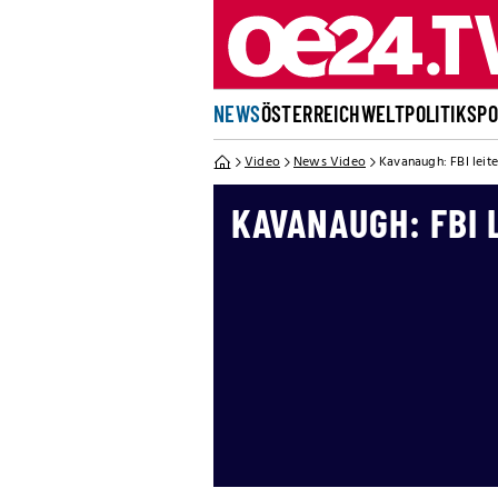
NEWS
ÖSTERREICH
WELT
POLITIK
SP
Video
News Video
Kavanaugh: FBI leite
KAVANAUGH: FBI 