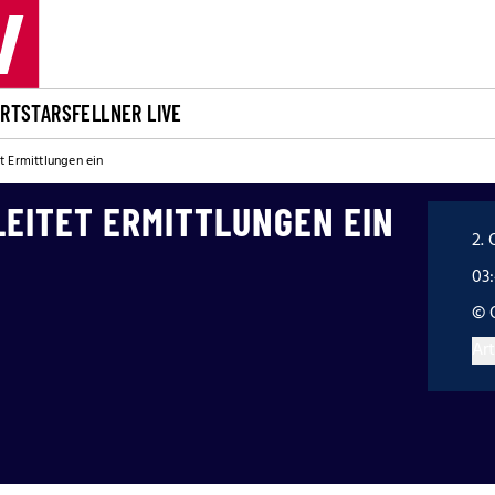
ORT
STARS
FELLNER LIVE
t Ermittlungen ein
LEITET ERMITTLUNGEN EIN
2. 
03
© 
Art