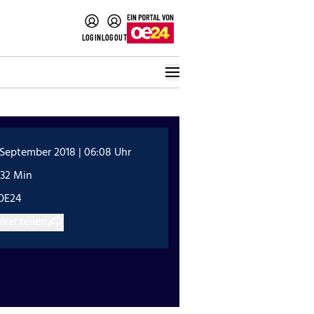
LOGIN
LOGOUT
 September 2018 | 06:08 Uhr
:32 Min
OE24
ikel teilen