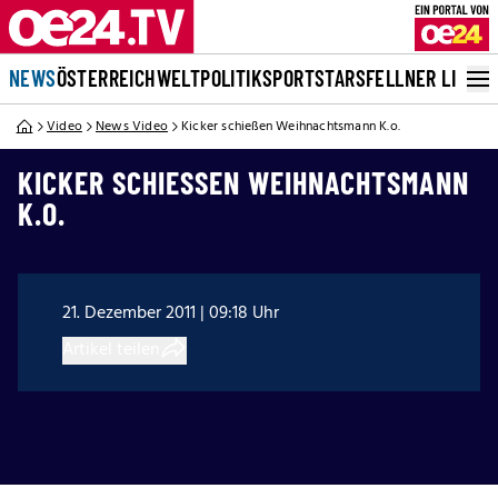
NEWS
ÖSTERREICH
WELT
POLITIK
SPORT
STARS
FELLNER LIVE
Video
News Video
Kicker schießen Weihnachtsmann K.o.
KICKER SCHIESSEN WEIHNACHTSMANN K
.O.
21. Dezember 2011 | 09:18 Uhr
Artikel teilen