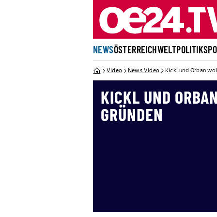
NEWS
ÖSTERREICH
WELT
POLITIK
SP
Video
News Video
Kickl und Orban wol
KICKL UND ORBA
GRÜNDEN