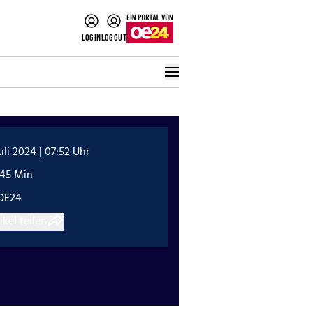
LOGIN
LOGOUT
Juli 2024 | 07:52 Uhr
:45 Min
OE24
ikel teilen