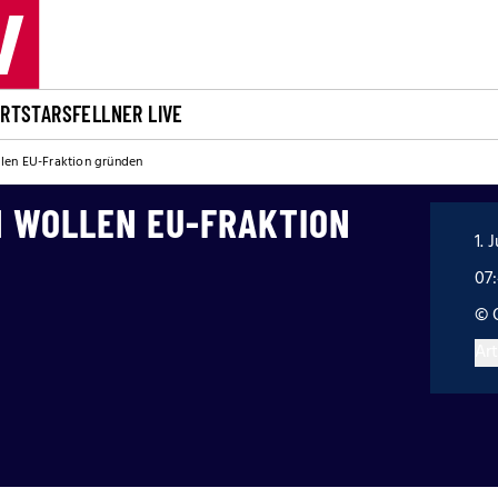
ORT
STARS
FELLNER LIVE
len EU-Fraktion gründen
N WOLLEN EU-FRAKTION
1. 
07
© 
Art