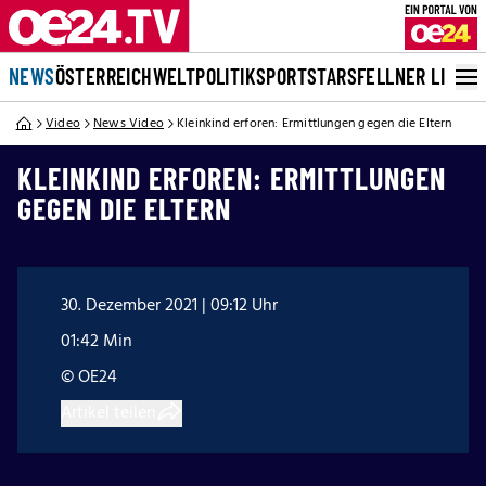
NEWS
ÖSTERREICH
WELT
POLITIK
SPORT
STARS
FELLNER LIVE
Video
News Video
Kleinkind erforen: Ermittlungen gegen die Eltern
KLEINKIND ERFOREN: ERMITTLUNGEN
GEGEN DIE ELTERN
30. Dezember 2021 | 09:12 Uhr
01:42 Min
© OE24
Artikel teilen