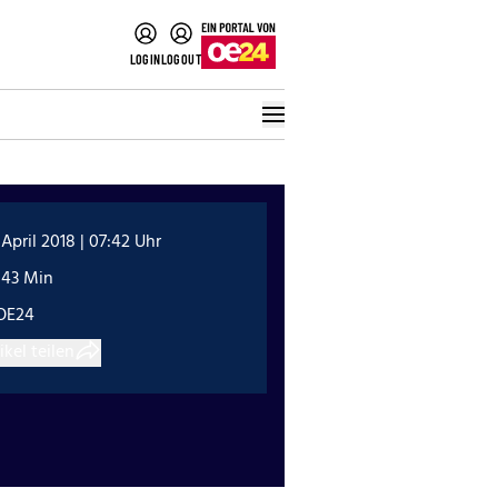
LOGIN
LOGOUT
 April 2018 | 07:42 Uhr
:43 Min
OE24
ikel teilen