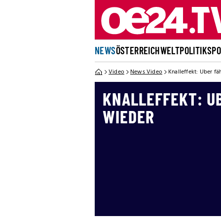
NEWS
ÖSTERREICH
WELT
POLITIK
SP
Video
News Video
Knalleffekt: Uber fä
KNALLEFFEKT: U
WIEDER