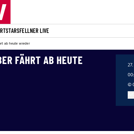
ORT
STARS
FELLNER LIVE
hrt ab heute wieder
BER FÄHRT AB HEUTE
27.
00
© 
Art