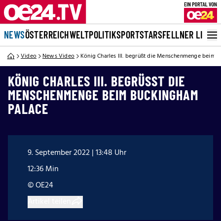
NEWS
ÖSTERREICH
WELT
POLITIK
SPORT
STARS
FELLNER LIVE
Video
News Video
König Charles III. begrüßt die Menschenmenge beim 
KÖNIG CHARLES III. BEGRÜSST DIE M
ENSCHENMENGE BEIM BUCKINGHAM P
ALACE
9. September 2022 | 13:48 Uhr
12:36 Min
© OE24
Artikel teilen