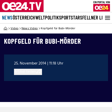
NEWS
ÖSTERREICH
WELT
POLITIK
SPORT
STARS
FELLNER LIVE
Video
News Video
Kopfgeld für Bubi-Mörder
KOPFGELD FÜR BUBI-MÖRDER
25. November 2014 | 11:18 Uhr
Artikel teilen