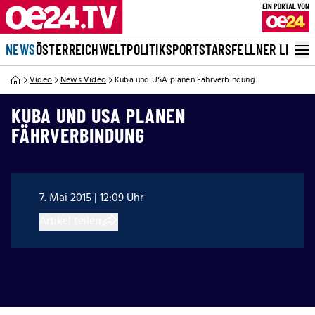
NEWS
ÖSTERREICH
WELT
POLITIK
SPORT
STARS
FELLNER LIVE
Video
News Video
Kuba und USA planen Fährverbindung
KUBA UND USA PLANEN
FÄHRVERBINDUNG
7. Mai 2015 | 12:09 Uhr
Artikel teilen