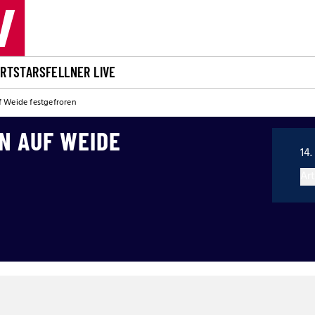
ORT
STARS
FELLNER LIVE
f Weide festgefroren
N AUF WEIDE
14.
Art