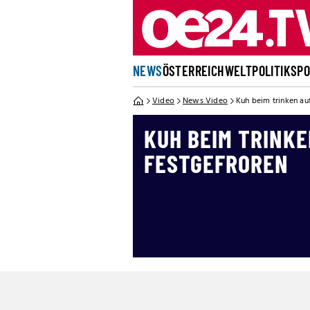
NEWS
ÖSTERREICH
WELT
POLITIK
SP
Video
News Video
Kuh beim trinken au
KUH BEIM TRINKE
FESTGEFROREN