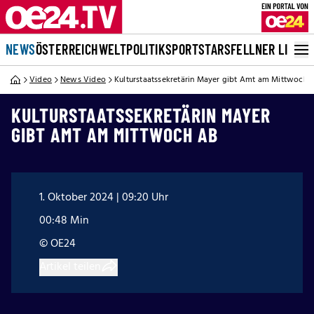
NEWS
ÖSTERREICH
WELT
POLITIK
SPORT
STARS
FELLNER LIVE
Video
News Video
Kulturstaatssekretärin Mayer gibt Amt am Mittwoch 
KULTURSTAATSSEKRETÄRIN MAYER
GIBT AMT AM MITTWOCH AB
1. Oktober 2024 | 09:20 Uhr
00:48 Min
© OE24
Artikel teilen