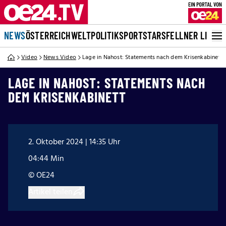
NEWS
ÖSTERREICH
WELT
POLITIK
SPORT
STARS
FELLNER LIVE
Video
News Video
Lage in Nahost: Statements nach dem Krisenkabinett
LAGE IN NAHOST: STATEMENTS NACH
DEM KRISENKABINETT
2. Oktober 2024 | 14:35 Uhr
04:44 Min
© OE24
Artikel teilen