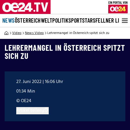
NEWS
ÖSTERREICH
WELT
POLITIK
SPORT
STARS
FELLNER LIVE
Video
News Video
Lehrermangel in Österreich spitzt sich zu
LEHRERMANGEL IN ÖSTERREICH SPITZT
SICH ZU
27. Juni 2022 | 16:06 Uhr
01:34 Min
© OE24
Artikel teilen