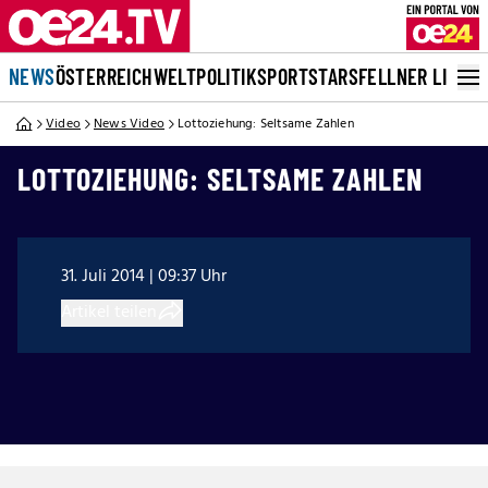
NEWS
ÖSTERREICH
WELT
POLITIK
SPORT
STARS
FELLNER LIVE
Video
News Video
Lottoziehung: Seltsame Zahlen
LOTTOZIEHUNG: SELTSAME ZAHLEN
31. Juli 2014 | 09:37 Uhr
Artikel teilen